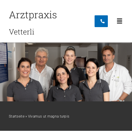
Skip
Arztpraxis
to
content
Toggl
Vetterli
Navig
Startseite
Leistungen
Team
Startseite
»
Vivamus ut magna turpis